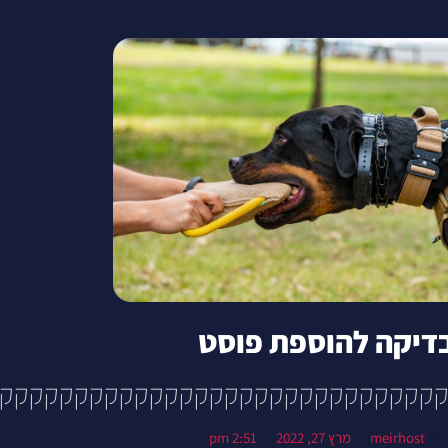
דיקה להוספת פוסט
קקקקקקקקקקקקקקקקקקקקקקקקקקקקקקק
meirhost
מרץ 27, 2022
2:51 pm