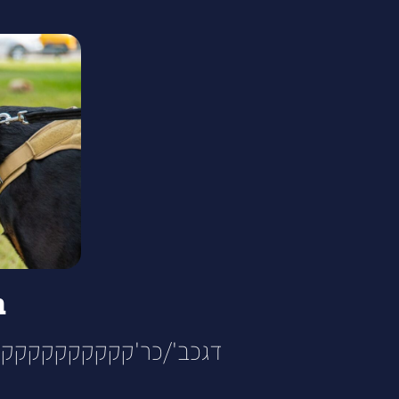
ב
דגכב'/כר'קקקקקקקקק